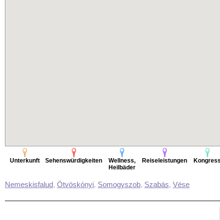
Unterkunft
Sehenswürdigkeiten
Wellness,
Reiseleistungen
Kongres
Heilbäder
Nemeskisfalud
,
Ötvöskónyi
,
Somogyszob
,
Szabás
,
Vése