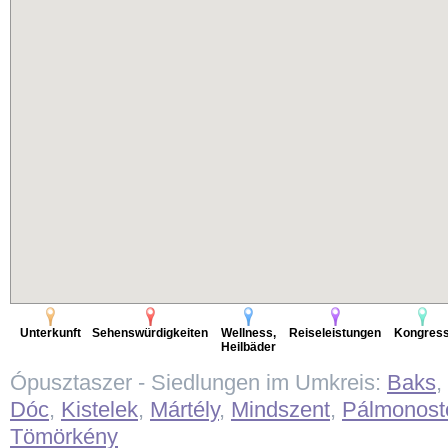
Unterkunft
Sehenswürdigkeiten
Wellness,
Reiseleistungen
Kongres
Heilbäder
Ópusztaszer - Siedlungen im Umkreis:
Baks
,
Dóc
,
Kistelek
,
Mártély
,
Mindszent
,
Pálmonost
Tömörkény