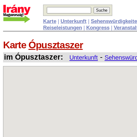
Karte
|
Unterkunft
|
Sehenswürdigkeit
Reiseleistungen
|
Kongress
|
Veransta
Karte
Ópusztaszer
im Ópusztaszer:
-
Unterkunft
Sehenswürd