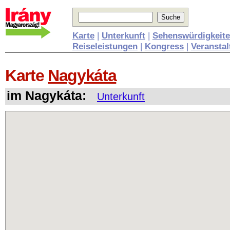
Karte
|
Unterkunft
|
Sehenswürdigkeit
Reiseleistungen
|
Kongress
|
Veransta
Karte
Nagykáta
im Nagykáta:
Unterkunft