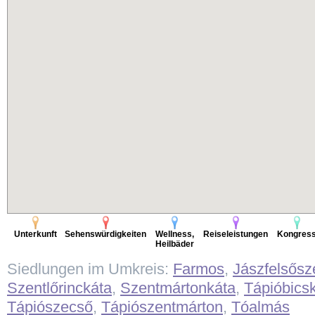
Unterkunft
Sehenswürdigkeiten
Wellness,
Reiseleistungen
Kongres
Heilbäder
Siedlungen im Umkreis:
Farmos
,
Jászfelsősz
Szentlőrinckáta
,
Szentmártonkáta
,
Tápióbics
Tápiószecső
,
Tápiószentmárton
,
Tóalmás