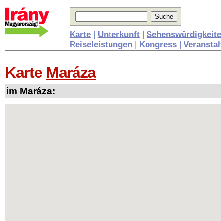
Karte
|
Unterkunft
|
Sehenswürdigkeit
Reiseleistungen
|
Kongress
|
Veransta
Karte
Maráza
im Maráza: