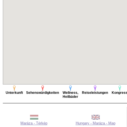
Unterkunft
Sehenswürdigkeiten
Wellness,
Reiseleistungen
Kongres
Heilbäder
Maráza - Térkép
Hungary - Maráza - Map