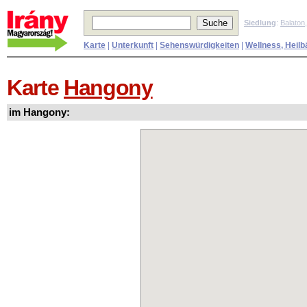
Siedlung
:
Balaton
Karte
|
Unterkunft
|
Sehenswürdigkeiten
|
Wellness, Heilb
Karte
Hangony
im Hangony: