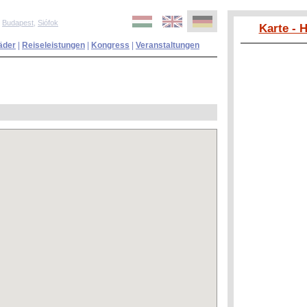
,
Budapest
,
Siófok
Karte - 
äder
|
Reiseleistungen
|
Kongress
|
Veranstaltungen