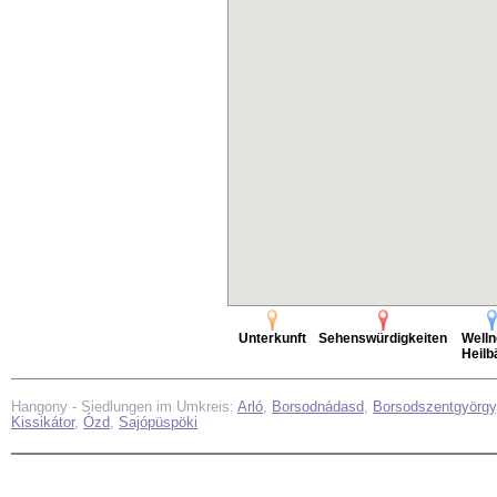
Unterkunft
Sehenswürdigkeiten
Welln
Heilb
Hangony - Siedlungen im Umkreis:
Arló
,
Borsodnádasd
,
Borsodszentgyörgy
Kissikátor
,
Ózd
,
Sajópüspöki