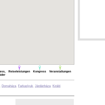
ess,
Reiseleistungen
Kongress
Veranstaltungen
äder
,
Domaháza
,
Farkaslyuk
,
Járdánháza
,
Királd
,