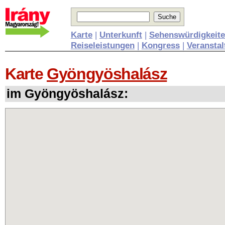
Karte
|
Unterkunft
|
Sehenswürdigkeit
Reiseleistungen
|
Kongress
|
Veransta
Karte
Gyöngyöshalász
im Gyöngyöshalász: