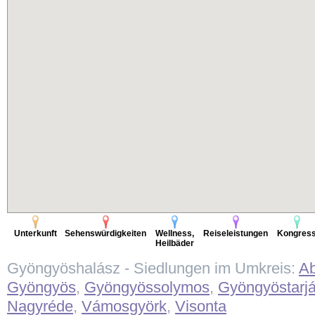
Unterkunft
Sehenswürdigkeiten
Wellness,
Reiseleistungen
Kongres
Heilbäder
Gyöngyöshalász - Siedlungen im Umkreis:
Ab
Gyöngyös
,
Gyöngyössolymos
,
Gyöngyöstarj
Nagyréde
,
Vámosgyörk
,
Visonta