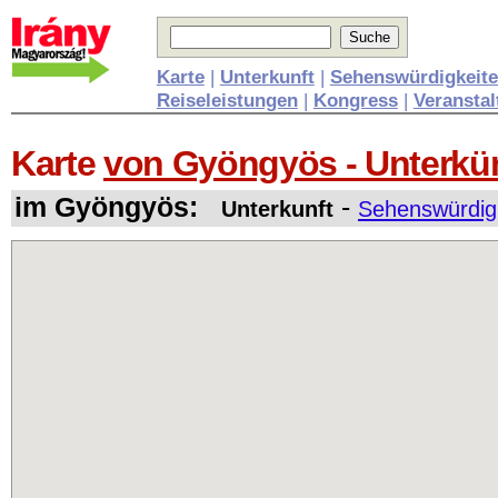
Karte
|
Unterkunft
|
Sehenswürdigkeit
Reiseleistungen
|
Kongress
|
Veransta
Karte
von Gyöngyös - Unterkü
im Gyöngyös:
-
Unterkunft
Sehenswürdig