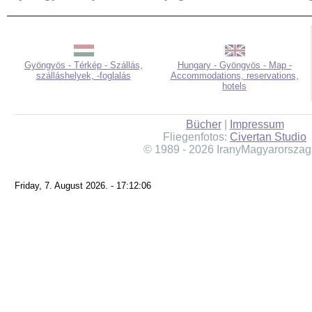
Gyöngyös - Térkép - Szállás,
Hungary - Gyöngyös - Map -
szálláshelyek, -foglalás
Accommodations, reservations,
hotels
Bücher
|
Impressum
Fliegenfotos:
Civertan Studio
© 1989 - 2026 IranyMagyarorszag
Friday, 7. August 2026. - 17:12:06