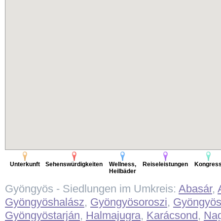
Unterkunft
Sehenswürdigkeiten
Wellness,
Reiseleistungen
Kongres
Heilbäder
Gyöngyös - Siedlungen im Umkreis:
Abasár
,
Gyöngyöshalász
,
Gyöngyösoroszi
,
Gyöngyös
Gyöngyöstarján
,
Halmajugra
,
Karácsond
,
Na