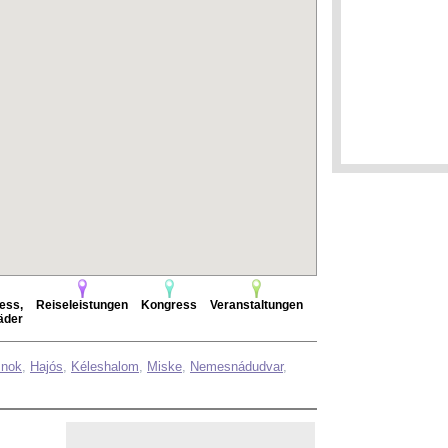
ess,
Reiseleistungen
Kongress
Veranstaltungen
äder
nok
,
Hajós
,
Kéleshalom
,
Miske
,
Nemesnádudvar
,