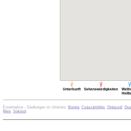
Unterkunft
Sehenswürdigkeiten
Welln
Heilb
Érsekhalma - Siedlungen im Umkreis:
Borota
,
Császártöltés
,
Drágszél
,
Dus
Rém
,
Sükösd