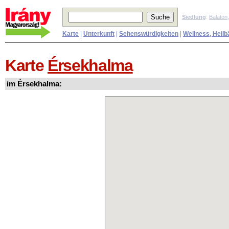
Siedlung
:
Balaton
Karte
|
Unterkunft
|
Sehenswürdigkeiten
|
Wellness, Heilb
Karte
Érsekhalma
im Érsekhalma: