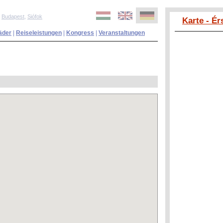
,
Budapest
,
Siófok
Karte - É
äder
|
Reiseleistungen
|
Kongress
|
Veranstaltungen