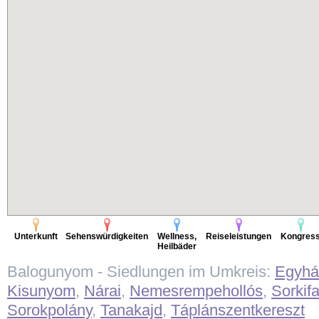
Unterkunft
Sehenswürdigkeiten
Wellness,
Reiseleistungen
Kongres
Heilbäder
Balogunyom - Siedlungen im Umkreis:
Egyhá
Kisunyom
,
Nárai
,
Nemesrempehollós
,
Sorkif
Sorokpolány
,
Tanakajd
,
Táplánszentkereszt