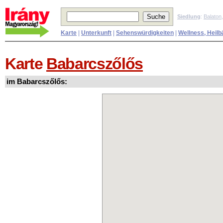
Siedlung
:
Balaton
Karte
|
Unterkunft
|
Sehenswürdigkeiten
|
Wellness, Heilb
Karte
Babarcszőlős
im Babarcszőlős: