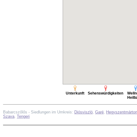
Unterkunft
Sehenswürdigkeiten
Welln
Heilb
Babarcszőlős - Siedlungen im Umkreis:
Diósviszló
,
Garé
,
Hegyszentmárto
Szava
,
Tengeri