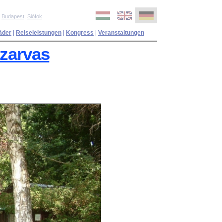
,
Budapest
,
Siófok
äder
|
Reiseleistungen
|
Kongress
|
Veranstaltungen
Szarvas