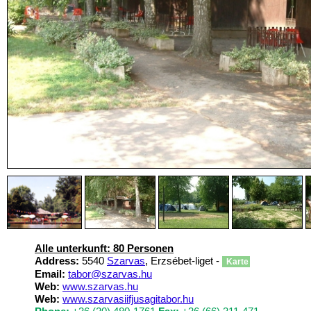
Alle unterkunft: 80 Personen
Address:
5540
Szarvas
, Erzsébet-liget -
Karte
Email:
tabor@szarvas.hu
Web:
www.szarvas.hu
Web:
www.szarvasiifjusagitabor.hu