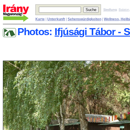
Siedlung
:
Balaton
Karte
|
Unterkunft
|
Sehenswürdigkeiten
|
Wellness, Heilb
Photos:
Ifjúsági Tábor - 