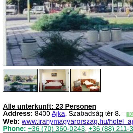
Alle unterkunft: 23 Personen
Address:
8400
Ajka
, Szabadság tér 8. -
Ka
Web:
www.iranymagyarorszag.hu/hotel_aj
Phone:
+36 (70) 360-0243
,
+36 (88) 211-