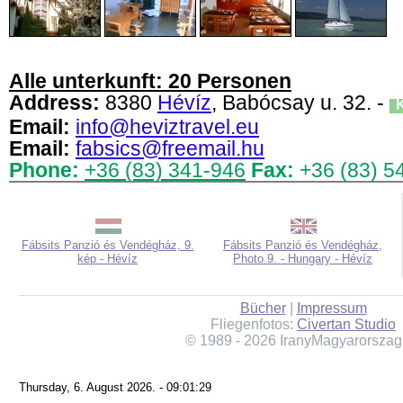
Alle unterkunft: 20 Personen
Address:
8380
Hévíz
, Babócsay u. 32. -
K
Email:
info@heviztravel.eu
Email:
fabsics@freemail.hu
Phone:
+36 (83) 341-946
Fax:
+36 (83) 5
Fábsits Panzió és Vendégház, 9.
Fábsits Panzió és Vendégház,
kép - Hévíz
Photo 9. - Hungary - Hévíz
Bücher
|
Impressum
Fliegenfotos:
Civertan Studio
© 1989 - 2026 IranyMagyarorszag
Thursday, 6. August 2026. - 09:01:29