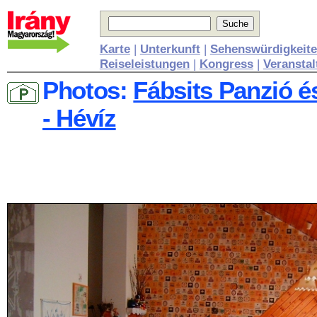
Karte
|
Unterkunft
|
Sehenswürdigkeit
Reiseleistungen
|
Kongress
|
Veransta
Photos:
Fábsits Panzió 
- Hévíz