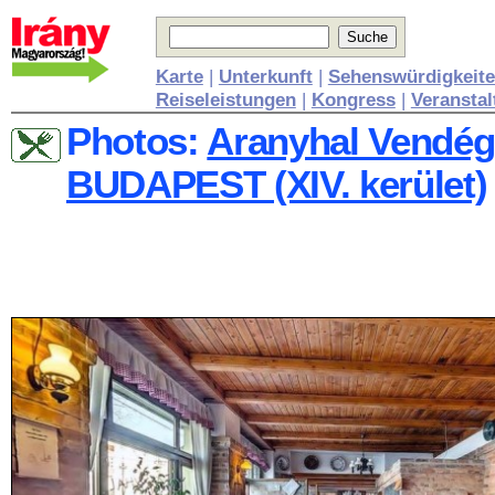
Karte
|
Unterkunft
|
Sehenswürdigkeit
Reiseleistungen
|
Kongress
|
Veransta
Photos:
Aranyhal Vendégl
BUDAPEST (XIV. kerület)