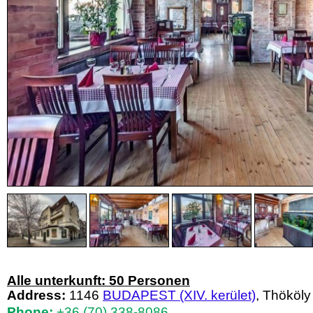
Alle unterkunft: 50 Personen
Address:
1146
BUDAPEST (XIV. kerület)
, Thököly
Phone:
+36 (70) 338-8086