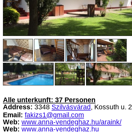
Alle unterkunft: 37 Personen
Address:
3348
Szilvásvárad
, Kossuth u. 2
Email:
fakizs1@gmail.com
Web:
www.anna-vendeghaz.hu/araink/
Web:
www.anna-vendeghaz.hu