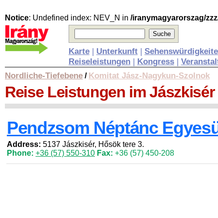
Notice
: Undefined index: NEV_N in
/iranymagyarorszag/zzz
Karte
|
Unterkunft
|
Sehenswürdigkeit
Reiseleistungen
|
Kongress
|
Veransta
Nordliche-Tiefebene
Komitat Jász-Nagykun-Szolnok
/
Reise Leistungen
im Jászkisér
Pendzsom Néptánc Egyesü
Address:
5137 Jászkisér, Hősök tere 3.
Phone:
+36 (57) 550-310
Fax:
+36 (57) 450-208