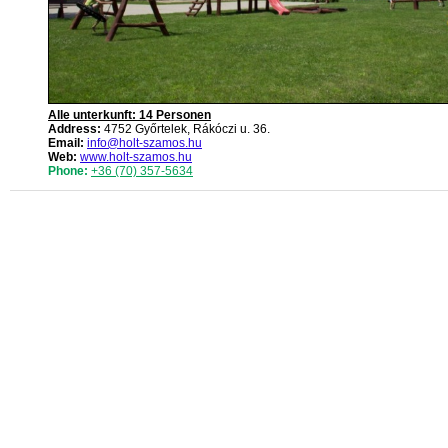
Alle unterkunft: 14 Personen
Address:
4752 Győrtelek, Rákóczi u. 36.
Email:
info@holt-szamos.hu
Web:
www.holt-szamos.hu
Phone:
+36 (70) 357-5634