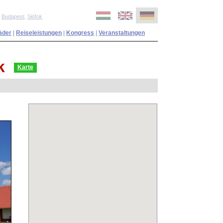
,
Budapest
,
Siófok
äder
|
Reiseleistungen
|
Kongress
|
Veranstaltungen
k
Karte