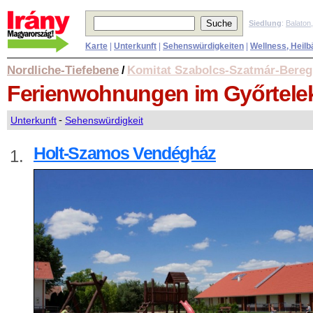
Siedlung
:
Balaton
Karte
|
Unterkunft
|
Sehenswürdigkeiten
|
Wellness, Heilb
Nordliche-Tiefebene
Komitat Szabolcs-Szatmár-Bereg
/
Ferienwohnungen
im Győrtele
Unterkunft
-
Sehenswürdigkeit
Holt-Szamos Vendégház
1.