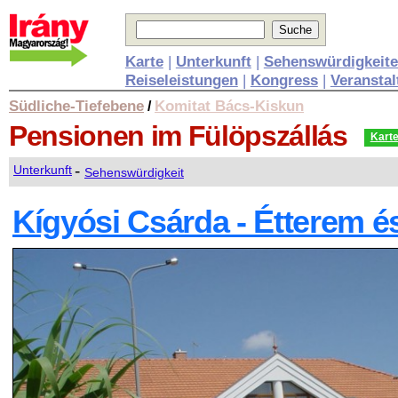
Karte
|
Unterkunft
|
Sehenswürdigkeit
Reiseleistungen
|
Kongress
|
Veransta
Südliche-Tiefebene
Komitat Bács-Kiskun
/
Pensionen
im Fülöpszállás
Kart
-
Unterkunft
Sehenswürdigkeit
Kígyósi Csárda - Étterem é