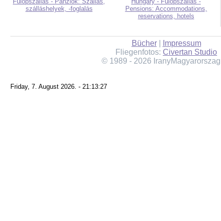
Fülöpszállás - Panziók: Szállás,
Hungary - Fülöpszállás -
szálláshelyek, -foglalás
Pensions: Accommodations,
reservations, hotels
Bücher
|
Impressum
Fliegenfotos:
Civertan Studio
© 1989 - 2026 IranyMagyarorszag
Friday, 7. August 2026. - 21:13:27