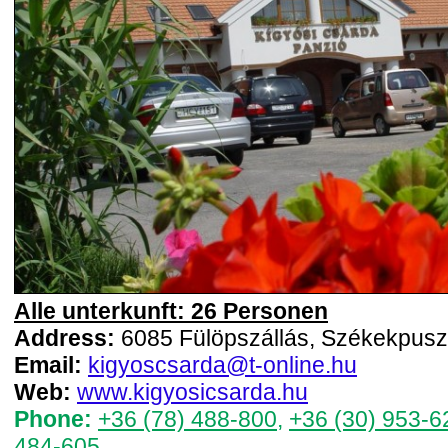
Alle unterkunft: 26 Personen
Address:
6085 Fülöpszállás, Székekpusz
Email:
kigyoscsarda@t-online.hu
Web:
www.kigyosicsarda.hu
Phone:
+36 (78) 488-800
,
+36 (30) 953-6
484-605