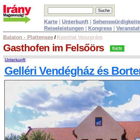
Karte
|
Unterkunft
|
Sehenswürdigkeit
Reiseleistungen
|
Kongress
|
Veransta
Balaton - Plattensee
Komitat Veszprém
/
Gasthofen
im Felsőörs
Karte
Unterkunft
Gelléri Vendégház és Borter