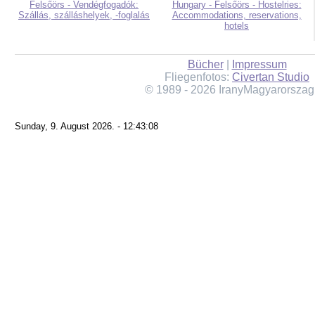
Felsőörs - Vendégfogadók:
Hungary - Felsőörs - Hostelries:
Szállás, szálláshelyek, -foglalás
Accommodations, reservations,
hotels
Bücher
|
Impressum
Fliegenfotos:
Civertan Studio
© 1989 - 2026 IranyMagyarorszag
Sunday, 9. August 2026. - 12:43:08