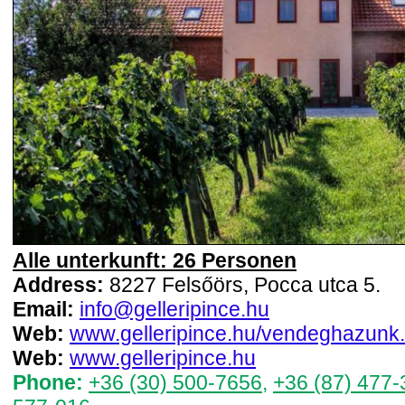
Alle unterkunft: 26 Personen
Address:
8227 Felsőörs, Pocca utca 5.
Email:
info@gelleripince.hu
Web:
www.gelleripince.hu/vendeghazunk.
Web:
www.gelleripince.hu
Phone:
+36 (30) 500-7656
,
+36 (87) 477-