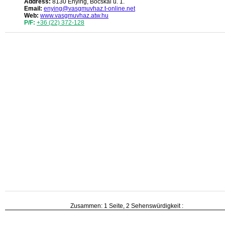
Address:
8130 Enying, Bocskai u. 1.
Email:
enying@vasgmuvhaz.t-online.net
Web:
www.vasgmuvhaz.atw.hu
P/F:
+36 (22) 372-128
Zusammen: 1 Seite, 2 Sehenswürdigkeit :