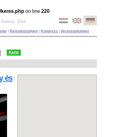
/keres.php
on line
220
,
Budapest
,
Siófok
äder
|
Reiseleistungen
|
Kongress
|
Veranstaltungen
g
Karte
y és