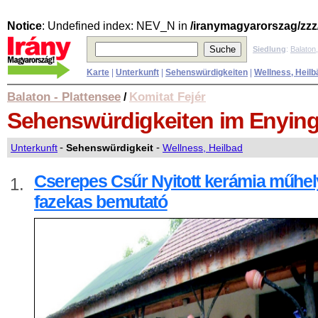
Notice
: Undefined index: NEV_N in
/iranymagyarorszag/zzz
Siedlung
:
Balaton
Karte
|
Unterkunft
|
Sehenswürdigkeiten
|
Wellness, Heilb
Balaton - Plattensee
Komitat Fejér
/
Sehenswürdigkeiten
im Enyin
Unterkunft
-
Sehenswürdigkeit
-
Wellness, Heilbad
Cserepes Csűr Nyitott kerámia műhel
1.
fazekas bemutató