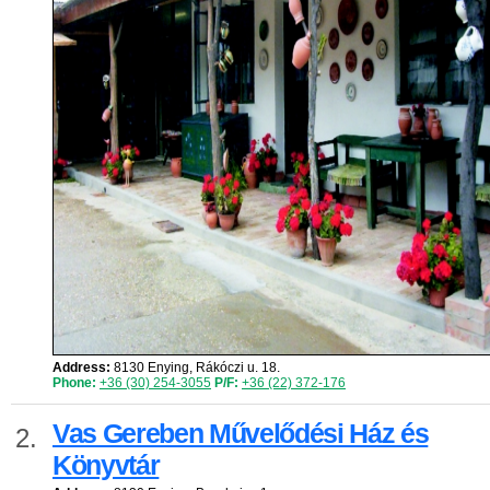
Address:
8130 Enying, Rákóczi u. 18.
Phone:
+36 (30) 254-3055
P/F:
+36 (22) 372-176
Vas Gereben Művelődési Ház és
2.
Könyvtár