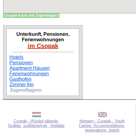
Csopak Karte mit Jugendlagern
Unterkunft, Pensionen,
Ferienwohnungen
im Csopak
Hotels
Pensionen
Apartment Häusen
Ferienwohnungen
Gasthofen
Zimmer frei
Jugendlagern
Csopak - Ifjúsági táborok:
Hungary - Csopak - Youth
Szállás, szálláshelyek, -foglalás
Camps: Accommodations,
reservations, hotels