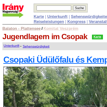
Karte
|
Unterkunft
|
Sehenswürdigkeit
Reiseleistungen
|
Kongress
|
Veransta
Balaton - Plattensee
Komitat Veszprém
/
Jugendlagern
im Csopak
Karte
-
Unterkunft
Sehenswürdigkeit
Csopaki Üdülőfalu és Kem