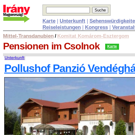
Karte
|
Unterkunft
|
Sehenswürdigkeit
Reiseleistungen
|
Kongress
|
Veransta
Mittel-Transdanubien
Komitat Komárom-Esztergom
/
Pensionen
im Csolnok
Karte
Unterkunft
Pollushof Panzió Vendéghá