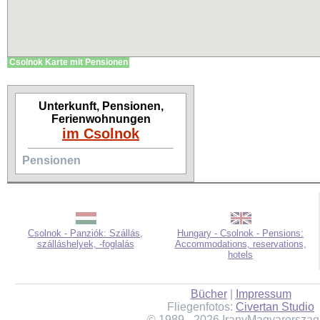
Csolnok Karte mit Pensionen
Unterkunft, Pensionen,
Ferienwohnungen
im Csolnok
Pensionen
Csolnok - Panziók: Szállás,
Hungary - Csolnok - Pensions:
szálláshelyek, -foglalás
Accommodations, reservations,
hotels
Bücher
|
Impressum
Fliegenfotos:
Civertan Studio
© 1989 - 2026 IranyMagyarorszag