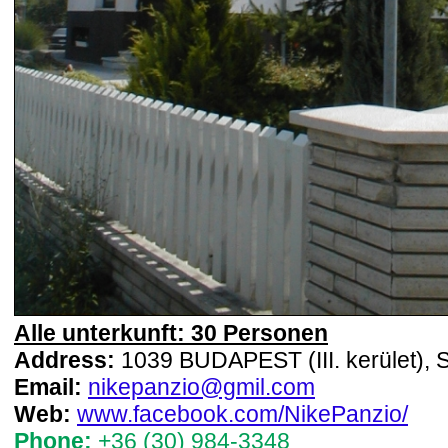
Alle unterkunft: 30 Personen
Address:
1039 BUDAPEST (III. kerület), 
Email:
nikepanzio@gmil.com
Web:
www.facebook.com/NikePanzio/
Phone:
+36 (30) 984-3348