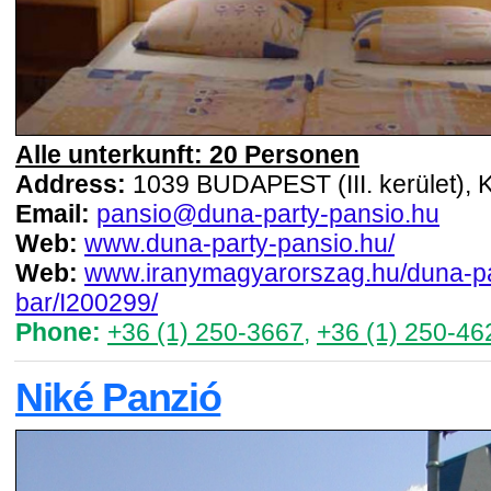
Alle unterkunft: 20 Personen
Address:
1039 BUDAPEST (III. kerület), Ki
Email:
pansio@duna-party-pansio.hu
Web:
www.duna-party-pansio.hu/
Web:
www.iranymagyarorszag.hu/duna-pa
bar/I200299/
Phone:
+36 (1) 250-3667
,
+36 (1) 250-46
Niké Panzió