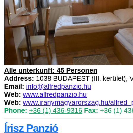
Alle unterkunft: 45 Personen
Address:
1038 BUDAPEST (III. kerület), V
Email:
info@alfredpanzio.hu
Web:
www.alfredpanzio.hu
Web:
www.iranymagyarorszag.hu/alfred_
Phone:
+36 (1) 436-9316
Fax:
+36 (1) 43
Írisz Panzió