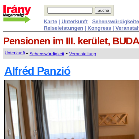
Karte
|
Unterkunft
|
Sehenswürdigkeit
Reiseleistungen
|
Kongress
|
Veransta
Pensionen
im III. kerület, BU
-
-
Unterkunft
Sehenswürdigkeit
Veranstaltung
Alfréd Panzió