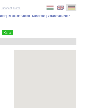
,
Budapest
,
Siófok
äder
|
Reiseleistungen
|
Kongress
|
Veranstaltungen
Karte