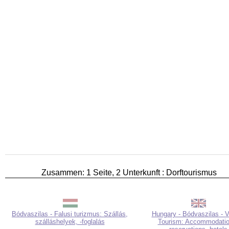
Zusammen: 1 Seite, 2 Unterkunft : Dorftourismus
Bódvaszilas - Falusi turizmus: Szállás,
Hungary - Bódvaszilas - V
szálláshelyek, -foglalás
Tourism: Accommodatio