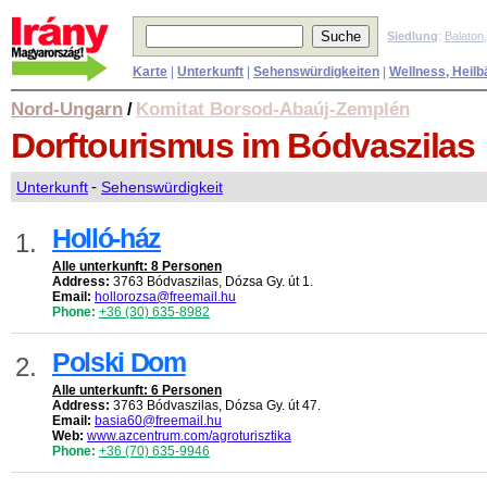
Siedlung
:
Balaton
Karte
|
Unterkunft
|
Sehenswürdigkeiten
|
Wellness, Heilb
Nord-Ungarn
Komitat Borsod-Abaúj-Zemplén
/
Dorftourismus
im Bódvaszilas
Unterkunft
-
Sehenswürdigkeit
Holló-ház
1.
Alle unterkunft: 8 Personen
Address:
3763 Bódvaszilas, Dózsa Gy. út 1.
Email:
hollorozsa@freemail.hu
Phone:
+36 (30) 635-8982
Polski Dom
2.
Alle unterkunft: 6 Personen
Address:
3763 Bódvaszilas, Dózsa Gy. út 47.
Email:
basia60@freemail.hu
Web:
www.azcentrum.com/agroturisztika
Phone:
+36 (70) 635-9946