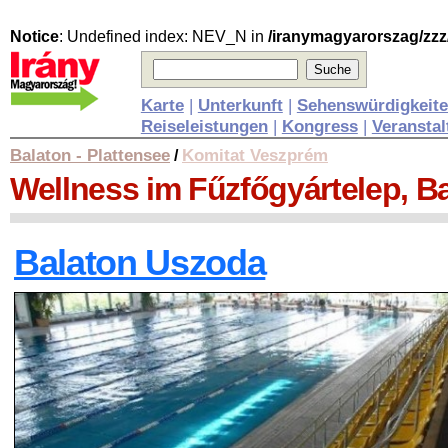
Notice
: Undefined index: NEV_N in
/iranymagyarorszag/zzz
Karte
|
Unterkunft
|
Sehenswürdigkeit
Reiseleistungen
|
Kongress
|
Veransta
Balaton - Plattensee
Komitat Veszprém
/
Wellness
im Fűzfőgyártelep, B
Balaton Uszoda