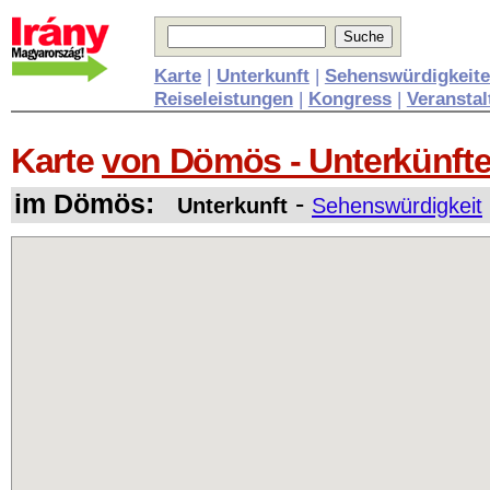
Karte
|
Unterkunft
|
Sehenswürdigkeit
Reiseleistungen
|
Kongress
|
Veransta
Karte
von Dömös - Unterkünft
im Dömös:
-
Unterkunft
Sehenswürdigkeit