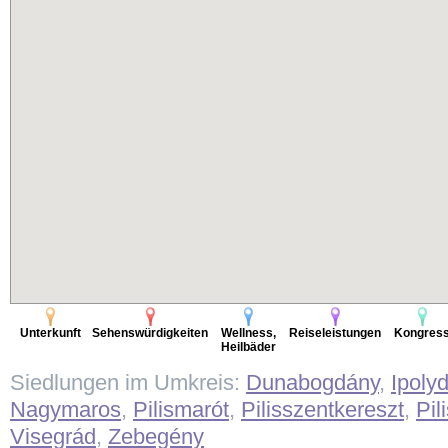
Unterkunft
Sehenswürdigkeiten
Wellness,
Reiseleistungen
Kongres
Heilbäder
Siedlungen im Umkreis:
Dunabogdány
,
Ipoly
Nagymaros
,
Pilismarót
,
Pilisszentkereszt
,
Pil
Visegrád
,
Zebegény