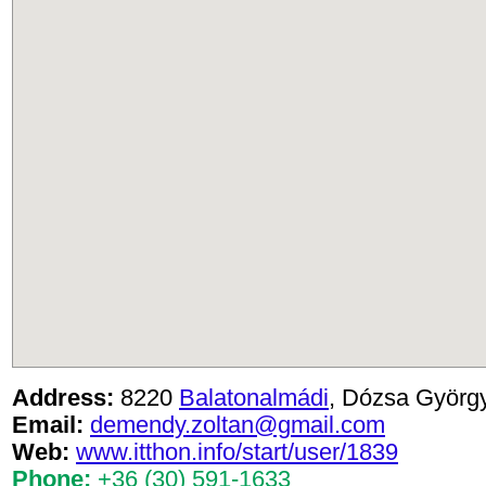
Address:
8220
Balatonalmádi
, Dózsa György
Email:
demendy.zoltan@gmail.com
Web:
www.itthon.info/start/user/1839
Phone:
+36 (30) 591-1633