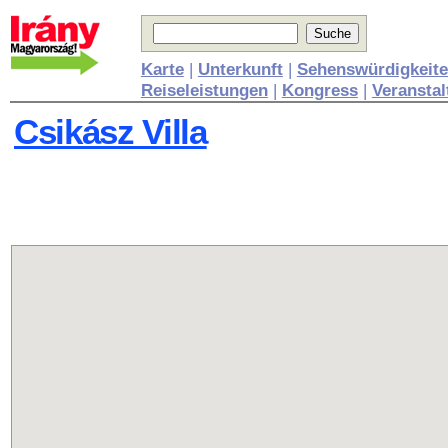
Karte
|
Unterkunft
|
Sehenswürdigkeit
Reiseleistungen
|
Kongress
|
Veransta
Csikász Villa