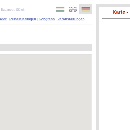
,
Budapest
,
Siófok
Karte -
äder
|
Reiseleistungen
|
Kongress
|
Veranstaltungen