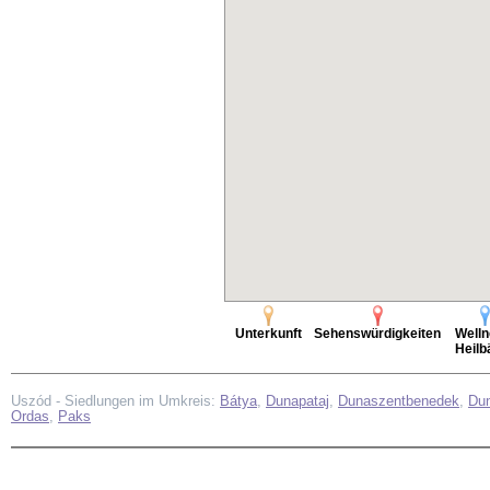
Unterkunft
Sehenswürdigkeiten
Welln
Heilb
Uszód - Siedlungen im Umkreis:
Bátya
,
Dunapataj
,
Dunaszentbenedek
,
Dun
Ordas
,
Paks