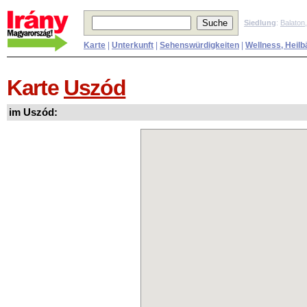
Siedlung
:
Balaton
Karte
|
Unterkunft
|
Sehenswürdigkeiten
|
Wellness, Heilb
Karte
Uszód
im Uszód: