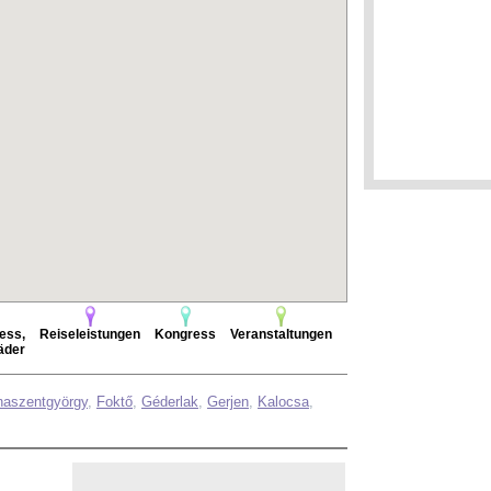
ess,
Reiseleistungen
Kongress
Veranstaltungen
äder
aszentgyörgy
,
Foktő
,
Géderlak
,
Gerjen
,
Kalocsa
,